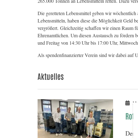
265.000 Tonnen an Lebensmitteln retten. Dazu ver
Die geretteten Lebensmittel geben wir wöchentlich 
Lebensmitteln, haben diese die Möglichkeit Geld be
vergrößert. Gleichzeitig schaffen wir einen Raum 
Ehrenamtlichen. Um diesen Austausch zu fördern be
und Freitag von 14:30 Uhr bis 17:00 Uhr, Mittwoch
Als spendenfinanzierter Verein sind wir dabei auf U
Aktuelles
11.
Rota
Der 