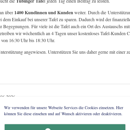
Tübinger Tafe
sucht die
l jeden Tag einen Beitrag zu leisten.
1400 Kundinnen und Kunden
an über
weiter. Durch die Unterstütz
i dem Einkauf bei unserer Tafel zu sparen. Dadurch wird der finanziell
für Begegnungen. Für viele ist die Tafel auch ein Ort des Austauschs
treiben wir wöchentlich an 4 Tagen unser kostenloses Tafel-Kunden C
 von 16:30 Uhr bis 18:30 Uhr.
nterstützung angewiesen. Unterstützen Sie uns daher gerne mit einer ze
06.2026
rier Club Reutlingen-Tübingen spendet Lebensmit
Wir verwenden für unsere Webseite Services die Cookies einsetzen. Hier
können Sie diese einsehen und auf Wunsch aktivieren oder deaktivieren.
Rotarier Club Reutlingen-Tübingen hat den ersten Teil