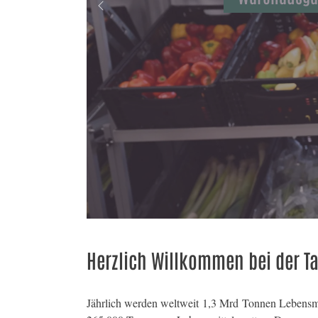
Previous
Kundin
Warenausgabe Gemüse
Warenausgabe Brot
Lieferdienst
Ausgabe Kühlwaren
Herzlich Willkommen bei der Ta
Jährlich werden weltweit 1,3 Mrd Tonnen Lebensmit